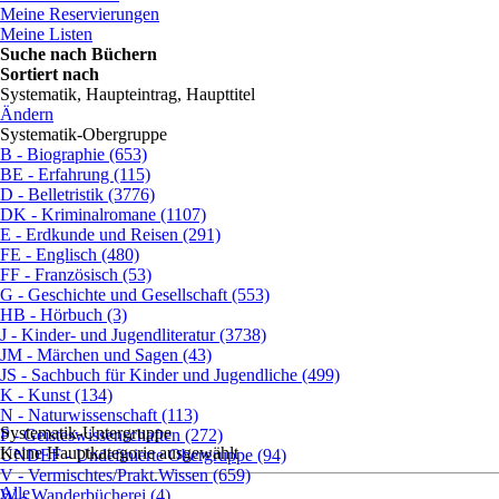
Meine Reservierungen
Meine Listen
Suche nach Büchern
Sortiert nach
Systematik, Haupteintrag, Haupttitel
Ändern
Systematik-Obergruppe
B - Biographie (653)
BE - Erfahrung (115)
D - Belletristik (3776)
DK - Kriminalromane (1107)
E - Erdkunde und Reisen (291)
FE - Englisch (480)
FF - Französisch (53)
G - Geschichte und Gesellschaft (553)
HB - Hörbuch (3)
J - Kinder- und Jugendliteratur (3738)
JM - Märchen und Sagen (43)
JS - Sachbuch für Kinder und Jugendliche (499)
K - Kunst (134)
N - Naturwissenschaft (113)
Systematik-Untergruppe
P - Geisteswissenschaften (272)
Keine Hauptkategorie ausgewählt
UNDEF - Undefinierte Obergruppe (94)
V - Vermischtes/Prakt.Wissen (659)
Alle
W - Wanderbücherei (4)