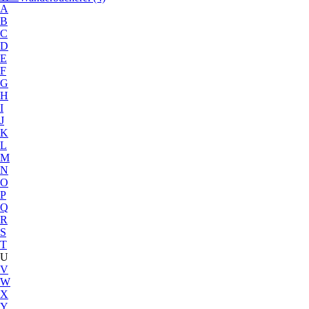
A
B
C
D
E
F
G
H
I
J
K
L
M
N
O
P
Q
R
S
T
U
V
W
X
Y