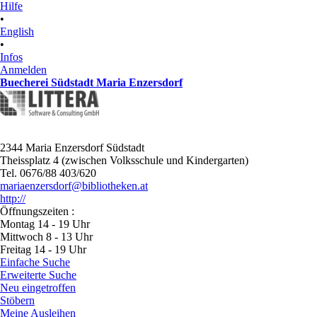
Hilfe
•
English
•
Infos
Anmelden
Buecherei Südstadt Maria Enzersdorf
2344 Maria Enzersdorf Südstadt
Theissplatz 4 (zwischen Volksschule und Kindergarten)
Tel. 0676/88 403/620
mariaenzersdorf@bibliotheken.at
http://
Öffnungszeiten :
Montag 14 - 19 Uhr
Mittwoch 8 - 13 Uhr
Freitag 14 - 19 Uhr
Einfache Suche
Erweiterte Suche
Neu eingetroffen
Stöbern
Meine Ausleihen